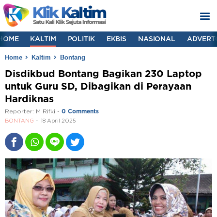
HOME
KALTIM
POLITIK
EKBIS
NASIONAL
ADVERT
Home
Kaltim
Bontang
Disdikbud Bontang Bagikan 230 Laptop
untuk Guru SD, Dibagikan di Perayaan
Hardiknas
Reporter:
M Rifki
-
0 Comments
BONTANG
18 April 2025