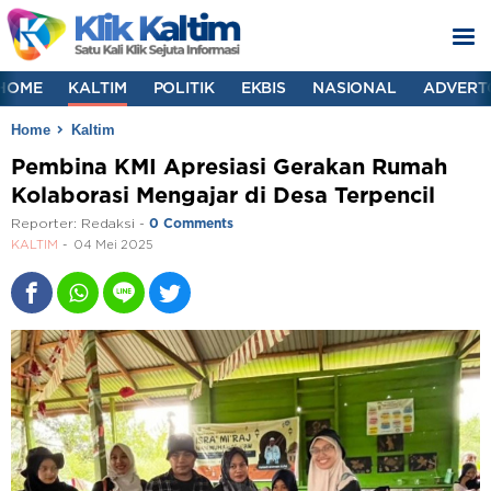
HOME
KALTIM
POLITIK
EKBIS
NASIONAL
ADVERT
Home
Kaltim
Pembina KMI Apresiasi Gerakan Rumah
Kolaborasi Mengajar di Desa Terpencil
Reporter:
Redaksi
-
0 Comments
KALTIM
04 Mei 2025