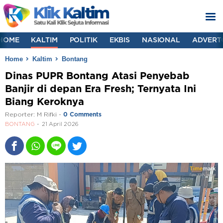
HOME
KALTIM
POLITIK
EKBIS
NASIONAL
ADVERT
Home
Kaltim
Bontang
Dinas PUPR Bontang Atasi Penyebab
Banjir di depan Era Fresh; Ternyata Ini
Biang Keroknya
Reporter:
M Rifki
-
0 Comments
BONTANG
21 April 2026