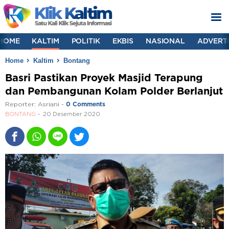
HOME
KALTIM
POLITIK
EKBIS
NASIONAL
ADVERT
Home
Kaltim
Bontang
Basri Pastikan Proyek Masjid Terapung
dan Pembangunan Kolam Polder Berlanjut
Reporter:
Asriani
-
0 Comments
BONTANG
20 Desember 2020