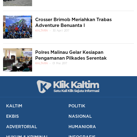
Crosser Brimob Meriahkan Trabas
Adventure Benuanta I
KALTARA
30 April 2017
Polres Malinau Gelar Kesiapan
Pengamanan Pilkades Serentak
KALTARA
01 Mei 2017
KALTIM
POLITIK
EKBIS
NASIONAL
ADVERTORIAL
HUMANIORA