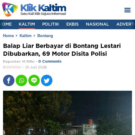
HOME
KALTIM
POLITIK
EKBIS
NASIONAL
ADVERT
Home
Kaltim
Bontang
Balap Liar Berbayar di Bontang Lestari
Dibubarkan, 69 Motor Disita Polisi
Reporter:
M Rifki
-
0 Comments
BONTANG
01 Juni 2026