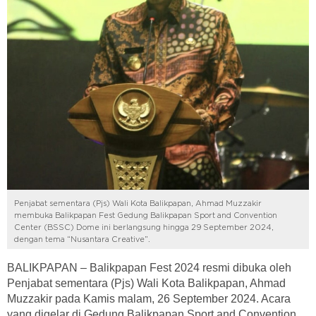
Penjabat sementara (Pjs) Wali Kota Balikpapan, Ahmad Muzzakir
membuka Balikpapan Fest Gedung Balikpapan Sport and Convention
Center (BSSC) Dome ini berlangsung hingga 29 September 2024,
dengan tema “Nusantara Creative”.
BALIKPAPAN – Balikpapan Fest 2024 resmi dibuka oleh
Penjabat sementara (Pjs) Wali Kota Balikpapan, Ahmad
Muzzakir pada Kamis malam, 26 September 2024. Acara
yang digelar di Gedung Balikpapan Sport and Convention