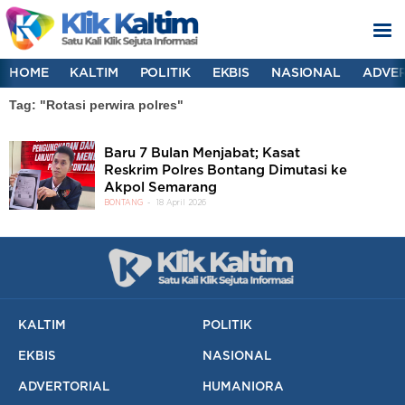
HOME
KALTIM
POLITIK
EKBIS
NASIONAL
ADVER
Tag: "Rotasi perwira polres"
Baru 7 Bulan Menjabat; Kasat
Reskrim Polres Bontang Dimutasi ke
Akpol Semarang
BONTANG
18 April 2026
KALTIM
POLITIK
EKBIS
NASIONAL
ADVERTORIAL
HUMANIORA