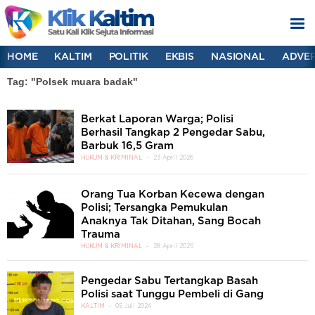
HOME
KALTIM
POLITIK
EKBIS
NASIONAL
ADVER
Tag: "Polsek muara badak"
Berkat Laporan Warga; Polisi
Berhasil Tangkap 2 Pengedar Sabu,
Barbuk 16,5 Gram
HUKUM & KRIMINAL
23 April 2026
Orang Tua Korban Kecewa dengan
Polisi; Tersangka Pemukulan
Anaknya Tak Ditahan, Sang Bocah
Trauma
HUKUM & KRIMINAL
28 April 2025
Pengedar Sabu Tertangkap Basah
Polisi saat Tunggu Pembeli di Gang
KALTIM
05 Juli 2024