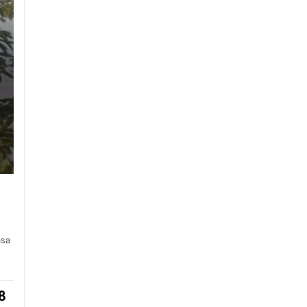
asa
8