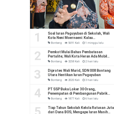
1
Soal Iuran Paguyuban di Sekolah, Wali
Kota Neni Moernaeni: Kalau
Kesepakatan Orang Tua Jangan Ribut-
Bontang
5691 Kali
1 minggu lalu
Ribut
2
Pemkot Mulai Bahas Pembatasan
Pertalite; Wali Kota Heran Ada Mobil
Habiskan 40 Liter Sehari
Bontang
3258 Kali
2 hari lalu
3
Diprotes Wali Murid, SDN 008 Bontang
Utara Hentikan Iuran Paguyuban
Bontang
2020 Kali
3 hari lalu
4
PT SSP Buka Loker 30 Orang,
Penempatan di Pembangunan Pabrik
Soda Ash
Bontang
1877 Kali
6 hari lalu
5
Tiap Tahun Sekolah Kelola Ratusan Juta
dari Dana BOS; Mengapa Iuran Masih