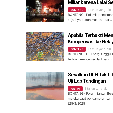
Miliar karena Lalai 
1 tahun yang lalu
BONTANG
BONTANG- Polemik pencemaran 
sejatinya bukan masalah baru.
Apabila Terbukti Me
Kompensasi ke Nela
1 tahun yang lalu
BONTANG
BONTANG- PT Energi Unggul Pe
terbukti mencemari laut yang 
Sesalkan DLH Tak Li
Uji Lab Tandingan
1 tahun yang lalu
KALTIM
BONTANG- Forum Santan Bersa
mereka saat pengambilan samp
(25/3/2025).