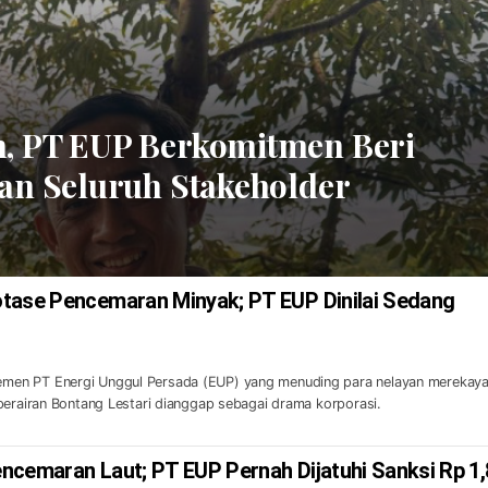
h, PT EUP Berkomitmen Beri
dan Seluruh Stakeholder
tase Pencemaran Minyak; PT EUP Dinilai Sedang
en PT Energi Unggul Persada (EUP) yang menuding para nelayan merekay
perairan Bontang Lestari dianggap sebagai drama korporasi.
ncemaran Laut; PT EUP Pernah Dijatuhi Sanksi Rp 1,