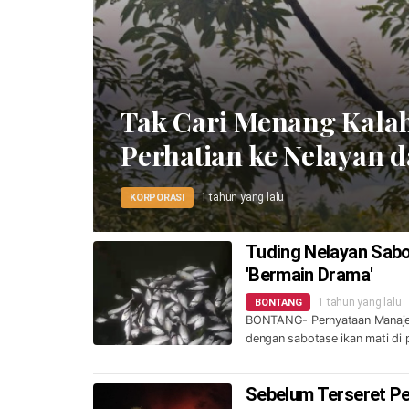
Tak Cari Menang Kala
Perhatian ke Nelayan 
1 tahun yang lalu
KORPORASI
Tuding Nelayan Sabo
'Bermain Drama'
1 tahun yang lalu
BONTANG
BONTANG- Pernyataan Manajem
dengan sabotase ikan mati di 
Sebelum Terseret Pe