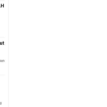
LH
ut
oleh
ng