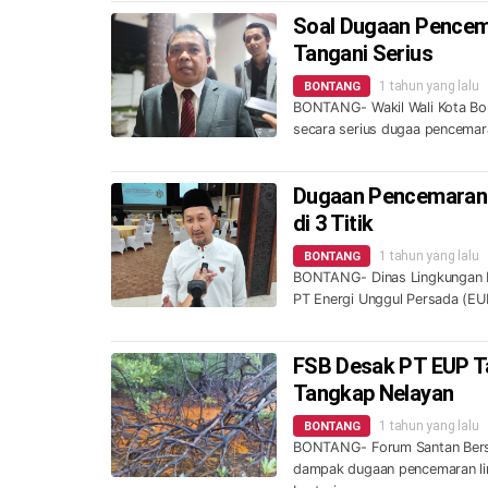
Soal Dugaan Pencema
Tangani Serius
1 tahun yang lalu
BONTANG
BONTANG- Wakil Wali Kota Bon
secara serius dugaa pencemara
Dugaan Pencemaran L
di 3 Titik
1 tahun yang lalu
BONTANG
BONTANG- Dinas Lingkungan H
PT Energi Unggul Persada (EUP
FSB Desak PT EUP T
Tangkap Nelayan
1 tahun yang lalu
BONTANG
BONTANG- Forum Santan Bersat
dampak dugaan pencemaran lin