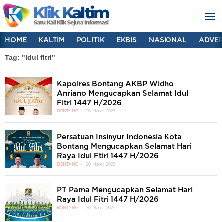
HOME
KALTIM
POLITIK
EKBIS
NASIONAL
ADVER
Tag: "Idul fitri"
Kapolres Bontang AKBP Widho
Anriano Mengucapkan Selamat Idul
Fitri 1447 H/2026
BONTANG
20 Maret 2026
Persatuan Insinyur Indonesia Kota
Bontang Mengucapkan Selamat Hari
Raya Idul Ftiri 1447 H/2026
BONTANG
20 Maret 2026
PT Pama Mengucapkan Selamat Hari
Raya Idul Fitri 1447 H/2026
BONTANG
20 Maret 2026