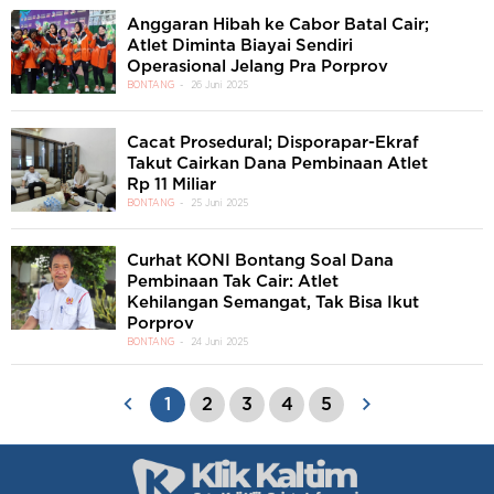
Anggaran Hibah ke Cabor Batal Cair;
Atlet Diminta Biayai Sendiri
Operasional Jelang Pra Porprov
BONTANG
26 Juni 2025
Cacat Prosedural; Disporapar-Ekraf
Takut Cairkan Dana Pembinaan Atlet
Rp 11 Miliar
BONTANG
25 Juni 2025
Curhat KONI Bontang Soal Dana
Pembinaan Tak Cair: Atlet
Kehilangan Semangat, Tak Bisa Ikut
Porprov
BONTANG
24 Juni 2025
1
2
3
4
5