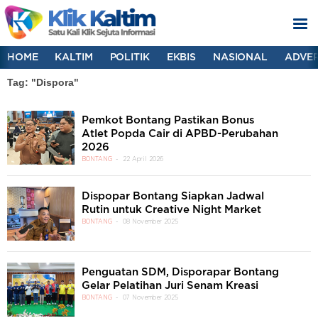
HOME
KALTIM
POLITIK
EKBIS
NASIONAL
ADVER
Tag: "Dispora"
Pemkot Bontang Pastikan Bonus
Atlet Popda Cair di APBD-Perubahan
2026
BONTANG
22 April 2026
Dispopar Bontang Siapkan Jadwal
Rutin untuk Creative Night Market
BONTANG
08 November 2025
Penguatan SDM, Disporapar Bontang
Gelar Pelatihan Juri Senam Kreasi
BONTANG
07 November 2025