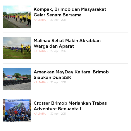
Kompak, Brimob dan Masyarakat
Gelar Senam Bersama
KALTARA
29 April 2017
Malinau Sehat Makin Akrabkan
Warga dan Aparat
KALTARA
29 April 2017
Amankan MayDay Kaltara, Brimob
Siapkan Dua SSK
KALTARA
30 April 2017
Crosser Brimob Meriahkan Trabas
Adventure Benuanta I
KALTARA
30 April 2017