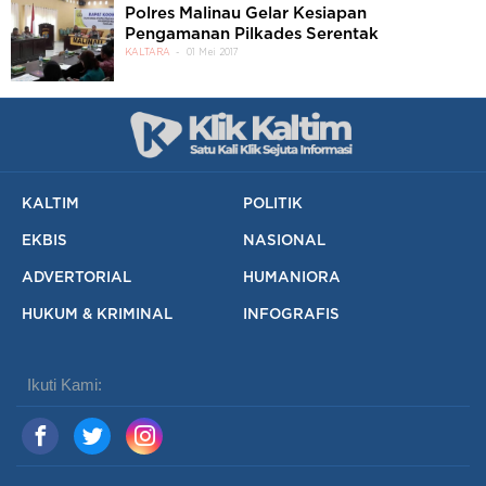
Polres Malinau Gelar Kesiapan
Pengamanan Pilkades Serentak
KALTARA
01 Mei 2017
KALTIM
POLITIK
EKBIS
NASIONAL
ADVERTORIAL
HUMANIORA
HUKUM & KRIMINAL
INFOGRAFIS
Ikuti Kami: