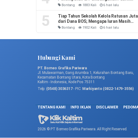
Soda Ash
Bontang
1883 Kali
6 hari lalu
5
Tiap Tahun Sekolah Kelola Ratusan Juta
dari Dana BOS; Mengapa Iuran Masih
Ada
Bontang
1902 Kali
6 hari lalu
Hubungi Kami
PT. Borneo Grafika Pariwara
Jl. Mulawarman, Gang Arumbia 1, Kelurahan Bontang Baru,
Kecamatan Bontang Utara, Kota Bontang
Kaltim - Indonesia, Kode Pos 75311
Telp:
(0548) 3036317
- PIC:
Markiyanto (0822-1479-3556)
TENTANG KAMI
INFO IKLAN
DISCLAIMER
PEDOMA
2026 © PT Borneo Grafika Pariwara. All Right Reserved.