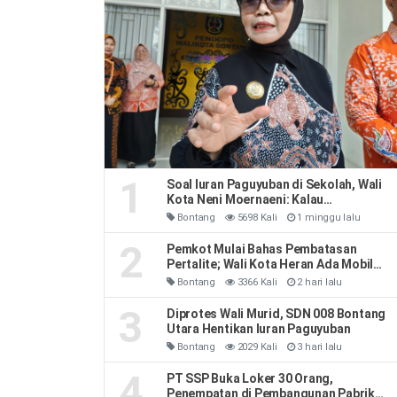
1
Soal Iuran Paguyuban di Sekolah, Wali
Kota Neni Moernaeni: Kalau
Kesepakatan Orang Tua Jangan Ribut-
Bontang
5698 Kali
1 minggu lalu
Ribut
2
Pemkot Mulai Bahas Pembatasan
Pertalite; Wali Kota Heran Ada Mobil
Habiskan 40 Liter Sehari
Bontang
3366 Kali
2 hari lalu
3
Diprotes Wali Murid, SDN 008 Bontang
Utara Hentikan Iuran Paguyuban
Bontang
2029 Kali
3 hari lalu
4
PT SSP Buka Loker 30 Orang,
Penempatan di Pembangunan Pabrik