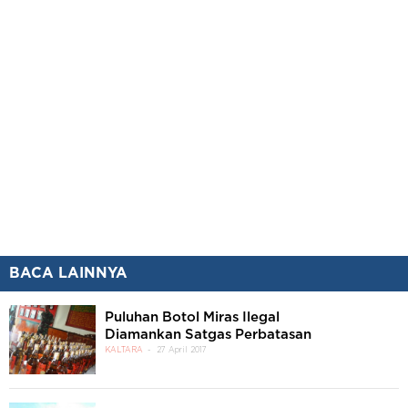
BACA LAINNYA
Puluhan Botol Miras Ilegal
Diamankan Satgas Perbatasan
KALTARA
27 April 2017