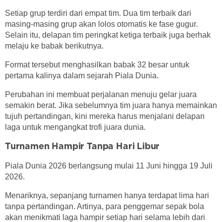
Setiap grup terdiri dari empat tim. Dua tim terbaik dari
masing-masing grup akan lolos otomatis ke fase gugur.
Selain itu, delapan tim peringkat ketiga terbaik juga berhak
melaju ke babak berikutnya.
Format tersebut menghasilkan babak 32 besar untuk
pertama kalinya dalam sejarah Piala Dunia.
Perubahan ini membuat perjalanan menuju gelar juara
semakin berat. Jika sebelumnya tim juara hanya memainkan
tujuh pertandingan, kini mereka harus menjalani delapan
laga untuk mengangkat trofi juara dunia.
Turnamen Hampir Tanpa Hari Libur
Piala Dunia 2026 berlangsung mulai 11 Juni hingga 19 Juli
2026.
Menariknya, sepanjang turnamen hanya terdapat lima hari
tanpa pertandingan. Artinya, para penggemar sepak bola
akan menikmati laga hampir setiap hari selama lebih dari