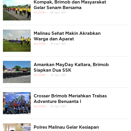
Kompak, Brimob dan Masyarakat
Gelar Senam Bersama
KALTARA
29 April 2017
Malinau Sehat Makin Akrabkan
Warga dan Aparat
KALTARA
29 April 2017
Amankan MayDay Kaltara, Brimob
Siapkan Dua SSK
KALTARA
30 April 2017
Crosser Brimob Meriahkan Trabas
Adventure Benuanta I
KALTARA
30 April 2017
Polres Malinau Gelar Kesiapan