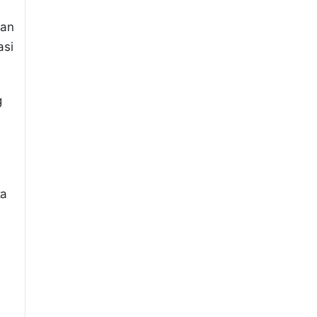
uan
asi
g
ta