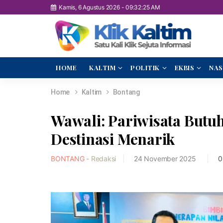
Kamis, 6 Agustus 2026
-
09:32:26 AM
HOME
KALTIM
POLITIK
EKBIS
NAS
Home
Kaltim
Bontang
Wawali: Pariwisata But
Destinasi Menarik
BONTANG -
Redaksi
24 November 2025
0