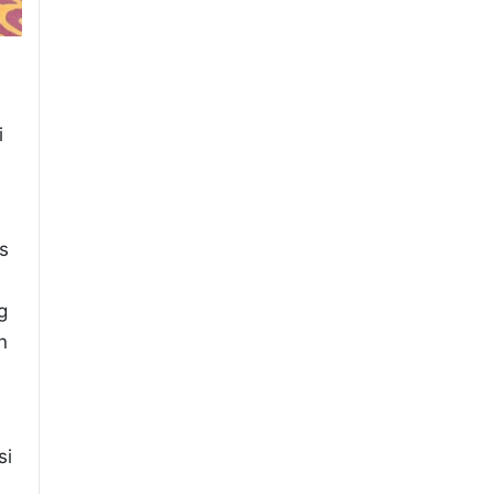
i
s
g
n
si