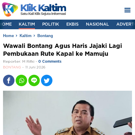
HOME
KALTIM
POLITIK
EKBIS
NASIONAL
ADVERT
Home
Kaltim
Bontang
Wawali Bontang Agus Haris Jajaki Lagi
Pembukaan Rute Kapal ke Mamuju
Reporter:
M Rifki
-
0 Comments
BONTANG
11 Juni 2026