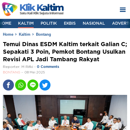
HOME
KALTIM
POLITIK
EKBIS
NASIONAL
ADVERT
Home
Kaltim
Bontang
Temui Dinas ESDM Kaltim terkait Galian C;
Sepakati 3 Poin, Pemkot Bontang Usulkan
Revisi APL Jadi Tambang Rakyat
Reporter:
M Rifki
-
0 Comments
BONTANG
08 Mei 2025