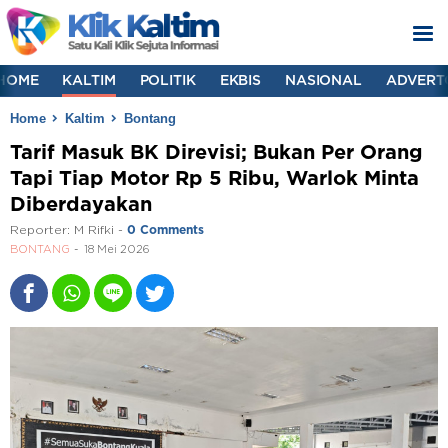
HOME
KALTIM
POLITIK
EKBIS
NASIONAL
ADVERT
Home
Kaltim
Bontang
Tarif Masuk BK Direvisi; Bukan Per Orang
Tapi Tiap Motor Rp 5 Ribu, Warlok Minta
Diberdayakan
Reporter:
M Rifki
-
0 Comments
BONTANG
18 Mei 2026