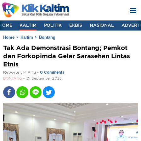
HOME
KALTIM
POLITIK
EKBIS
NASIONAL
ADVERT
Home
Kaltim
Bontang
Tak Ada Demonstrasi Bontang; Pemkot
dan Forkopimda Gelar Sarasehan Lintas
Etnis
Reporter:
M Rifki
-
0 Comments
BONTANG
01 September 2025