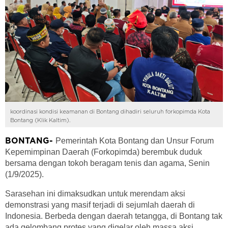
koordinasi kondisi keamanan di Bontang dihadiri seluruh forkopimda Kota
Bontang (Klik Kaltim).
Pemerintah Kota Bontang dan Unsur Forum
BONTANG-
Kepemimpinan Daerah (Forkopimda) berembuk duduk
bersama dengan tokoh beragam tenis dan agama, Senin
(1/9/2025).
Sarasehan ini dimaksudkan untuk merendam aksi
demonstrasi yang masif terjadi di sejumlah daerah di
Indonesia. Berbeda dengan daerah tetangga, di Bontang tak
ada gelombang protes yang digelar oleh massa aksi.