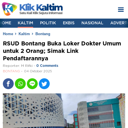
HOME
KALTIM
POLITIK
EKBIS
NASIONAL
ADVERT
Home
Kaltim
Bontang
RSUD Bontang Buka Loker Dokter Umum
untuk 2 Orang; Simak Link
Pendaftarannya
Reporter:
M Rifki
-
0 Comments
BONTANG
04 Oktober 2025