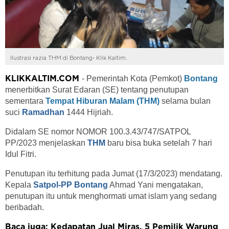
Ilustrasi razia THM di Bontang- Klik Kaltim.
- Pemerintah Kota (Pemkot)
Bontang
KLIKKALTIM.COM
menerbitkan Surat Edaran (SE) tentang penutupan
sementara
Tempat Hiburan Malam (THM)
selama bulan
suci
Ramadhan
1444 Hijriah.
Didalam SE nomor NOMOR 100.3.43/747/SATPOL
PP/2023 menjelaskan
THM
baru bisa buka setelah 7 hari
Idul Fitri.
Penutupan itu terhitung pada Jumat (17/3/2023) mendatang.
Kepala
Satpol-PP Bontang
Ahmad Yani mengatakan,
penutupan itu untuk menghormati umat islam yang sedang
beribadah.
Baca juga: Kedapatan Jual Miras, 5 Pemilik Warung