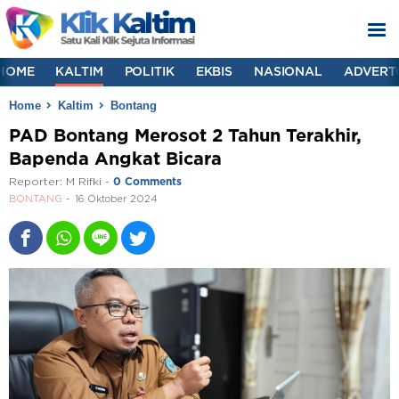
HOME
KALTIM
POLITIK
EKBIS
NASIONAL
ADVERT
Home
Kaltim
Bontang
PAD Bontang Merosot 2 Tahun Terakhir,
Bapenda Angkat Bicara
Reporter:
M Rifki
-
0 Comments
BONTANG
16 Oktober 2024