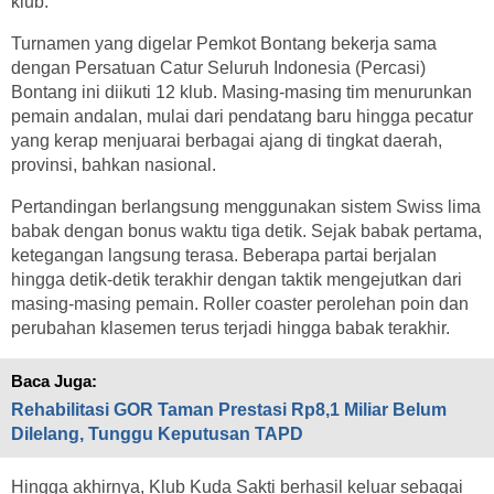
klub.
Turnamen yang digelar Pemkot Bontang bekerja sama
dengan Persatuan Catur Seluruh Indonesia (Percasi)
Bontang ini diikuti 12 klub. Masing-masing tim menurunkan
pemain andalan, mulai dari pendatang baru hingga pecatur
yang kerap menjuarai berbagai ajang di tingkat daerah,
provinsi, bahkan nasional.
Pertandingan berlangsung menggunakan sistem Swiss lima
babak dengan bonus waktu tiga detik. Sejak babak pertama,
ketegangan langsung terasa. Beberapa partai berjalan
hingga detik-detik terakhir dengan taktik mengejutkan dari
masing-masing pemain. Roller coaster perolehan poin dan
perubahan klasemen terus terjadi hingga babak terakhir.
Baca Juga:
Rehabilitasi GOR Taman Prestasi Rp8,1 Miliar Belum
Dilelang, Tunggu Keputusan TAPD
Hingga akhirnya, Klub Kuda Sakti berhasil keluar sebagai