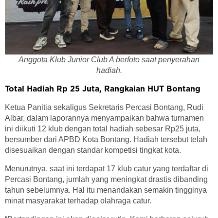
Anggota Klub Junior Club A berfoto saat penyerahan
hadiah.
Total Hadiah Rp 25 Juta, Rangkaian HUT Bontang
Ketua Panitia sekaligus Sekretaris Percasi Bontang, Rudi
Albar, dalam laporannya menyampaikan bahwa turnamen
ini diikuti 12 klub dengan total hadiah sebesar Rp25 juta,
bersumber dari APBD Kota Bontang. Hadiah tersebut telah
disesuaikan dengan standar kompetisi tingkat kota.
Menurutnya, saat ini terdapat 17 klub catur yang terdaftar di
Percasi Bontang, jumlah yang meningkat drastis dibanding
tahun sebelumnya. Hal itu menandakan semakin tingginya
minat masyarakat terhadap olahraga catur.