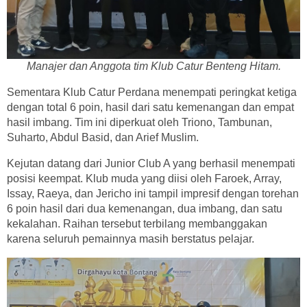
Manajer dan Anggota tim Klub Catur Benteng Hitam.
Sementara Klub Catur Perdana menempati peringkat ketiga
dengan total 6 poin, hasil dari satu kemenangan dan empat
hasil imbang. Tim ini diperkuat oleh Triono, Tambunan,
Suharto, Abdul Basid, dan Arief Muslim.
Kejutan datang dari Junior Club A yang berhasil menempati
posisi keempat. Klub muda yang diisi oleh Faroek, Array,
Issay, Raeya, dan Jericho ini tampil impresif dengan torehan
6 poin hasil dari dua kemenangan, dua imbang, dan satu
kekalahan. Raihan tersebut terbilang membanggakan
karena seluruh pemainnya masih berstatus pelajar.