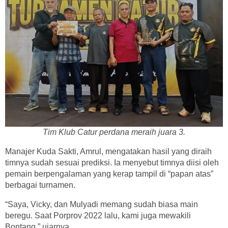
Tim Klub Catur perdana meraih juara 3.
Manajer Kuda Sakti, Amrul, mengatakan hasil yang diraih
timnya sudah sesuai prediksi. Ia menyebut timnya diisi oleh
pemain berpengalaman yang kerap tampil di “papan atas”
berbagai turnamen.
“Saya, Vicky, dan Mulyadi memang sudah biasa main
beregu. Saat Porprov 2022 lalu, kami juga mewakili
Bontang,” ujarnya.