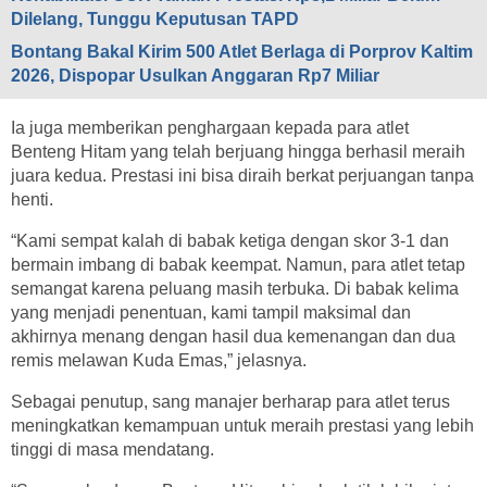
Dilelang, Tunggu Keputusan TAPD
Bontang Bakal Kirim 500 Atlet Berlaga di Porprov Kaltim
2026, Dispopar Usulkan Anggaran Rp7 Miliar
Ia juga memberikan penghargaan kepada para atlet
Benteng Hitam yang telah berjuang hingga berhasil meraih
juara kedua. Prestasi ini bisa diraih berkat perjuangan tanpa
henti.
“Kami sempat kalah di babak ketiga dengan skor 3-1 dan
bermain imbang di babak keempat. Namun, para atlet tetap
semangat karena peluang masih terbuka. Di babak kelima
yang menjadi penentuan, kami tampil maksimal dan
akhirnya menang dengan hasil dua kemenangan dan dua
remis melawan Kuda Emas,” jelasnya.
Sebagai penutup, sang manajer berharap para atlet terus
meningkatkan kemampuan untuk meraih prestasi yang lebih
tinggi di masa mendatang.