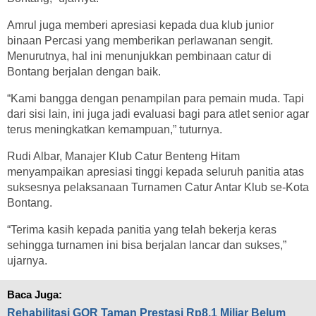
Amrul juga memberi apresiasi kepada dua klub junior
binaan Percasi yang memberikan perlawanan sengit.
Menurutnya, hal ini menunjukkan pembinaan catur di
Bontang berjalan dengan baik.
“Kami bangga dengan penampilan para pemain muda. Tapi
dari sisi lain, ini juga jadi evaluasi bagi para atlet senior agar
terus meningkatkan kemampuan,” tuturnya.
Rudi Albar, Manajer Klub Catur Benteng Hitam
menyampaikan apresiasi tinggi kepada seluruh panitia atas
suksesnya pelaksanaan Turnamen Catur Antar Klub se-Kota
Bontang.
“Terima kasih kepada panitia yang telah bekerja keras
sehingga turnamen ini bisa berjalan lancar dan sukses,”
ujarnya.
Baca Juga:
Rehabilitasi GOR Taman Prestasi Rp8,1 Miliar Belum