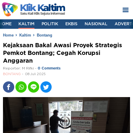
HOME
KALTIM
POLITIK
EKBIS
NASIONAL
ADVERT
Home
Kaltim
Bontang
Kejaksaan Bakal Awasi Proyek Strategis
Pemkot Bontang; Cegah Korupsi
Anggaran
Reporter:
M Rifki
-
0 Comments
BONTANG
08 Juli 2025