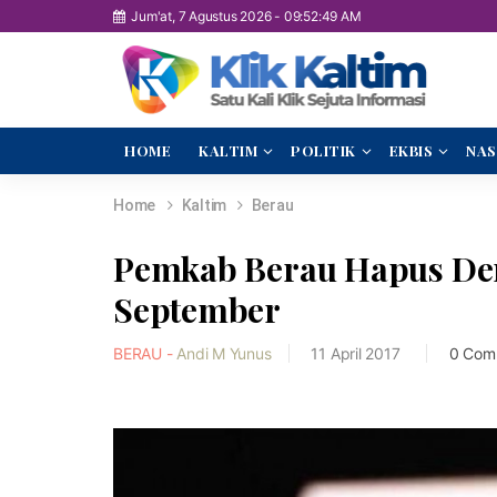
Jum'at, 7 Agustus 2026
-
09:52:50 AM
HOME
KALTIM
POLITIK
EKBIS
NAS
Home
Kaltim
Berau
Pemkab Berau Hapus De
September
BERAU -
Andi M Yunus
11 April 2017
0 Com