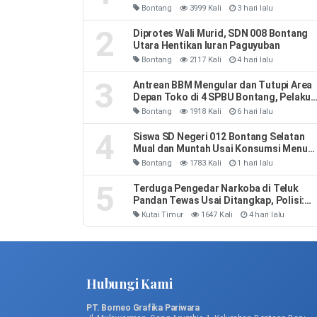
Habiskan 40 Liter Sehari
Bontang
3999 Kali
3 hari lalu
2
Diprotes Wali Murid, SDN 008 Bontang
Utara Hentikan Iuran Paguyuban
Bontang
2117 Kali
4 hari lalu
3
Antrean BBM Mengular dan Tutupi Area
Depan Toko di 4 SPBU Bontang, Pelaku
Usaha Rugi
Bontang
1918 Kali
6 hari lalu
4
Siswa SD Negeri 012 Bontang Selatan
Mual dan Muntah Usai Konsumsi Menu
MBG
Bontang
1783 Kali
1 hari lalu
5
Terduga Pengedar Narkoba di Teluk
Pandan Tewas Usai Ditangkap, Polisi:
Sempat Melawan dan Mengeluh Sesak
Kutai Timur
1647 Kali
4 hari lalu
Napas
Hubungi Kami
PT. Borneo Grafika Pariwara