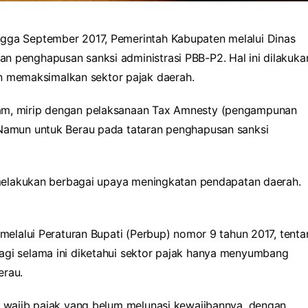
ingga September 2017, Pemerintah Kabupaten melalui Dinas
n penghapusan sanksi administrasi PBB-P2. Hal ini dilakuka
 memaksimalkan sektor pajak daerah.
ram, mirip dengan pelaksanaan Tax Amnesty (pengampunan
 Namun untuk Berau pada tataran penghapusan sanksi
k melakukan berbagai upaya meningkatan pendapatan daerah.
 melalui Peraturan Bupati (Perbup) nomor 9 tahun 2017, tent
agi selama ini diketahui sektor pajak hanya menyumbang
erau.
gi wajib pajak yang belum melunasi kewajibannya, dengan