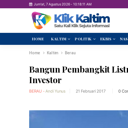
Jum'at, 7 Agustus 2026
-
10:18:12 AM
HOME
KALTIM
POLITIK
EKBIS
NAS
Home
Kaltim
Berau
Bangun Pembangkit List
Investor
BERAU -
Andi Yunus
21 Februari 2017
0 Co