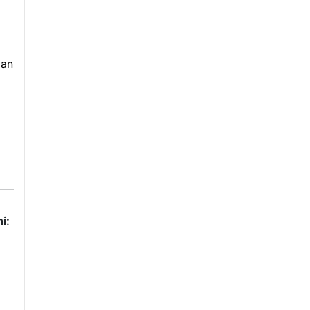
dan
i: