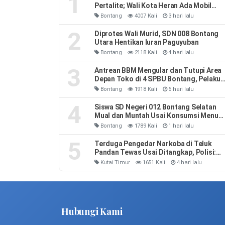
1
Pertalite; Wali Kota Heran Ada Mobil
Habiskan 40 Liter Sehari
Bontang
4007 Kali
3 hari lalu
2
Diprotes Wali Murid, SDN 008 Bontang
Utara Hentikan Iuran Paguyuban
Bontang
2118 Kali
4 hari lalu
3
Antrean BBM Mengular dan Tutupi Area
Depan Toko di 4 SPBU Bontang, Pelaku
Usaha Rugi
Bontang
1918 Kali
6 hari lalu
4
Siswa SD Negeri 012 Bontang Selatan
Mual dan Muntah Usai Konsumsi Menu
MBG
Bontang
1789 Kali
1 hari lalu
5
Terduga Pengedar Narkoba di Teluk
Pandan Tewas Usai Ditangkap, Polisi:
Sempat Melawan dan Mengeluh Sesak
Kutai Timur
1651 Kali
4 hari lalu
Napas
Hubungi Kami