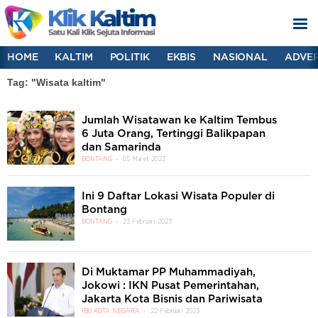
HOME
KALTIM
POLITIK
EKBIS
NASIONAL
ADVER
Tag: "Wisata kaltim"
Jumlah Wisatawan ke Kaltim Tembus
6 Juta Orang, Tertinggi Balikpapan
dan Samarinda
BONTANG
05 Maret 2023
Ini 9 Daftar Lokasi Wisata Populer di
Bontang
BONTANG
23 Februari 2023
Di Muktamar PP Muhammadiyah,
Jokowi : IKN Pusat Pemerintahan,
Jakarta Kota Bisnis dan Pariwisata
IBU KOTA NEGARA
22 Februari 2023