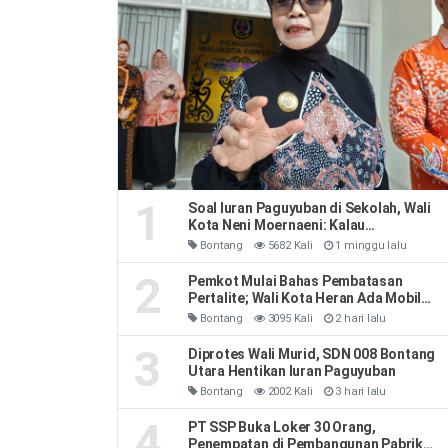
1
Soal Iuran Paguyuban di Sekolah, Wali
Kota Neni Moernaeni: Kalau
Kesepakatan Orang Tua Jangan Ribut-
Bontang
5682 Kali
1 minggu lalu
Ribut
2
Pemkot Mulai Bahas Pembatasan
Pertalite; Wali Kota Heran Ada Mobil
Habiskan 40 Liter Sehari
Bontang
3095 Kali
2 hari lalu
3
Diprotes Wali Murid, SDN 008 Bontang
Utara Hentikan Iuran Paguyuban
Bontang
2002 Kali
3 hari lalu
4
PT SSP Buka Loker 30 Orang,
Penempatan di Pembangunan Pabrik