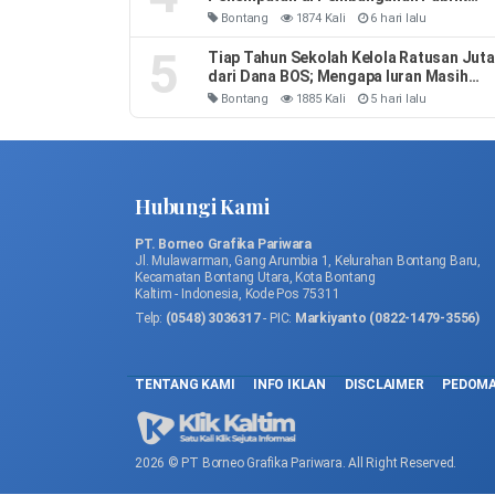
Soda Ash
Bontang
1874 Kali
6 hari lalu
5
Tiap Tahun Sekolah Kelola Ratusan Juta
dari Dana BOS; Mengapa Iuran Masih
Ada
Bontang
1885 Kali
5 hari lalu
Hubungi Kami
PT. Borneo Grafika Pariwara
Jl. Mulawarman, Gang Arumbia 1, Kelurahan Bontang Baru,
Kecamatan Bontang Utara, Kota Bontang
Kaltim - Indonesia, Kode Pos 75311
Telp:
(0548) 3036317
- PIC:
Markiyanto (0822-1479-3556)
TENTANG KAMI
INFO IKLAN
DISCLAIMER
PEDOMA
2026 © PT Borneo Grafika Pariwara. All Right Reserved.