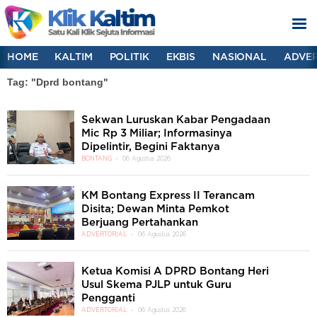
HOME
KALTIM
POLITIK
EKBIS
NASIONAL
ADVER
Tag: "Dprd bontang"
Sekwan Luruskan Kabar Pengadaan
Mic Rp 3 Miliar; Informasinya
Dipelintir, Begini Faktanya
BONTANG
06 Agustus 2026
KM Bontang Express II Terancam
Disita; Dewan Minta Pemkot
Berjuang Pertahankan
ADVERTORIAL
06 Agustus 2026
Ketua Komisi A DPRD Bontang Heri
Usul Skema PJLP untuk Guru
Pengganti
ADVERTORIAL
06 Agustus 2026