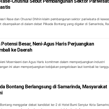
i Rase-Chusnul Sebut Pembangunan Sektor Pariwisa
astis
Basri Rase dan Chusnul Dhihin klaim pembangunan sektor pariwisata di kawa
but disampaikan di dalam debat Pilkada Bontang yang digelar di Samarinda, R
a Potensi Besar, Neni-Agus Haris Perjuangkan
mbali ke Daerah
Neni Moerniaeni dan Agus Haris komitmen dalam memperjuangkan industri
asangan ini akan memperjuangkan kebijakan pengelolaan laut kembali ke tangg
ada Bontang Berlangsung di Samarinda, Masyarakat
ni
Bontang menggelar debat kandidat ke-2 di Hotel Bumi Senyiur Kota Samarin