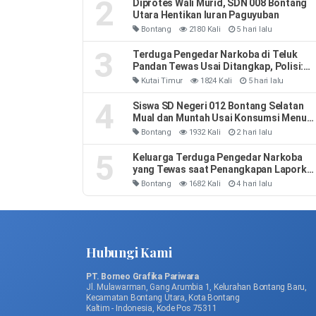
2
Diprotes Wali Murid, SDN 008 Bontang
Utara Hentikan Iuran Paguyuban
Bontang
2180 Kali
5 hari lalu
3
Terduga Pengedar Narkoba di Teluk
Pandan Tewas Usai Ditangkap, Polisi:
Sempat Melawan dan Mengeluh Sesak
Kutai Timur
1824 Kali
5 hari lalu
Napas
4
Siswa SD Negeri 012 Bontang Selatan
Mual dan Muntah Usai Konsumsi Menu
MBG
Bontang
1932 Kali
2 hari lalu
5
Keluarga Terduga Pengedar Narkoba
yang Tewas saat Penangkapan Laporka
3 Polisi: Leher Kakak Saya Dipiting
Bontang
1682 Kali
4 hari lalu
Hubungi Kami
PT. Borneo Grafika Pariwara
Jl. Mulawarman, Gang Arumbia 1, Kelurahan Bontang Baru,
Kecamatan Bontang Utara, Kota Bontang
Kaltim - Indonesia, Kode Pos 75311