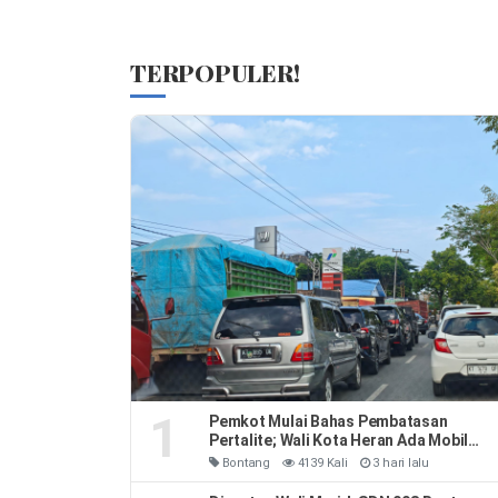
TERPOPULER!
1
Pemkot Mulai Bahas Pembatasan
Pertalite; Wali Kota Heran Ada Mobil
Habiskan 40 Liter Sehari
Bontang
4139 Kali
3 hari lalu