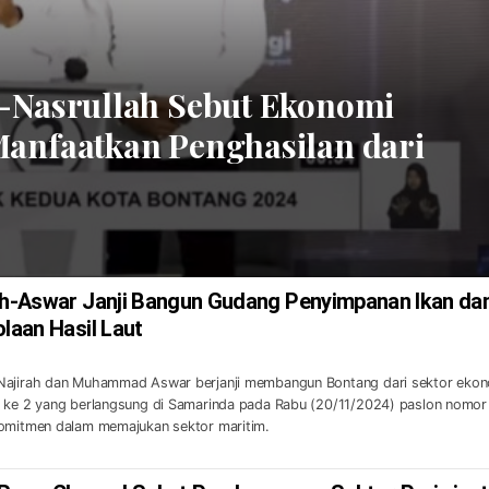
-Nasrullah Sebut Ekonomi
anfaatkan Penghasilan dari
rah-Aswar Janji Bangun Gudang Penyimpanan Ikan da
olaan Hasil Laut
 Najirah dan Muhammad Aswar berjanji membangun Bontang dari sektor eko
t ke 2 yang berlangsung di Samarinda pada Rabu (20/11/2024) paslon nomor
komitmen dalam memajukan sektor maritim.