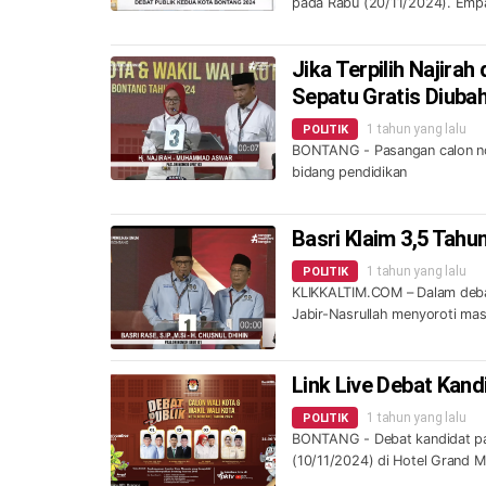
pada Rabu (20/11/2024). Empa
Jika Terpilih Najira
Sepatu Gratis Diuba
1 tahun yang lalu
POLITIK
BONTANG - Pasangan calon no
bidang pendidikan
Basri Klaim 3,5 Tahu
1 tahun yang lalu
POLITIK
KLIKKALTIM.COM – Dalam debat
Jabir-Nasrullah menyoroti mas
Link Live Debat Kand
1 tahun yang lalu
POLITIK
BONTANG - Debat kandidat pasa
(10/11/2024) di Hotel Grand M