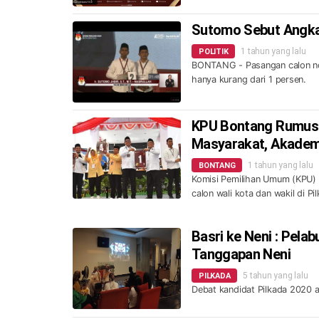
Sutomo Sebut Angka
1 tahun yang lalu
POLITIK
BONTANG - Pasangan calon no
hanya kurang dari 1 persen.
KPU Bontang Rumuska
Masyarakat, Akademi
1 tahun yang lalu
BONTANG
Komisi Pemilihan Umum (KPU) 
calon wali kota dan wakil di P
Basri ke Neni : Pel
Tanggapan Neni
5 tahun yang lalu
PILKADA
Debat kandidat Pilkada 2020 a