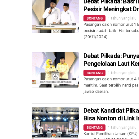
Debat Pilkada: Basr
Pesisir Meningkat Dr
1 tahun yang lalu
BONTANG
Pasangan calon nomor urut 1 
pesisir sudah baik. Hal terse
(20/11/2024).
Debat Pilkada: Puny
Pengelolaan Laut Ke
1 tahun yang lalu
BONTANG
Pasangan calon nomor urut 4 
maritim. Saat terpilih nanti p
jawab daerah.
Debat Kandidat Pilk
Bisa Nonton di Link I
1 tahun yang lalu
BONTANG
Komisi Pemilihan Umum (KPU) 