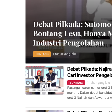
Debat Pilkada: Sutomo
Bontang Lesu, Hanya M
Industri Pengolahan
1 tahun yang lalu
BONTANG
Debat Pilkada: Naji
Cari Investor Pengel
1 tahun yang lalu
BONTANG
Pasangan calon nomor urut 3
maritim. Dalam debat kandida
urut 3 Najirah dan Aswar ber