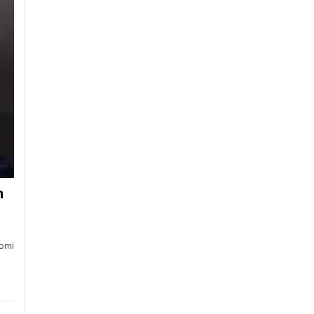
n
nomi