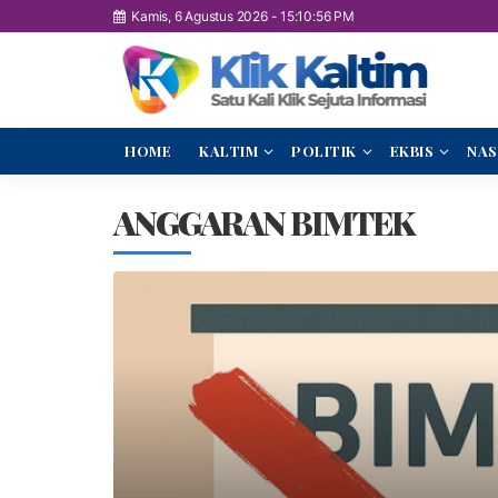
Kamis, 6 Agustus 2026
-
15:10:57 PM
HOME
KALTIM
POLITIK
EKBIS
NAS
ANGGARAN BIMTEK