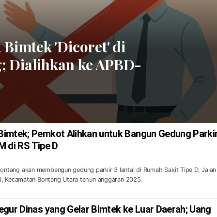
Bimtek 'Dicoret' di
; Dialihkan ke APBD-
imtek; Pemkot Alihkan untuk Bangun Gedung Parkir
 M di RS Tipe D
tang akan membangun gedung parkir 3 lantai di Rumah Sakit Tipe D, Jalan
i, Kecamatan Bontang Utara tahun anggaran 2025.
egur Dinas yang Gelar Bimtek ke Luar Daerah; Uang