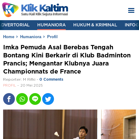
ADVERTORIAL
HUMANIORA
HUKUM & KRIMINAL
INFOG
Home
Humaniora
Profil
Imka Pemuda Asal Berebas Tengah
Bontang Kini Berkarir di Klub Badminton
Prancis; Mengantar Klubnya Juara
Championnats de France
Reporter:
M Rifki
-
0 Comments
PROFIL
20 Mei 2025