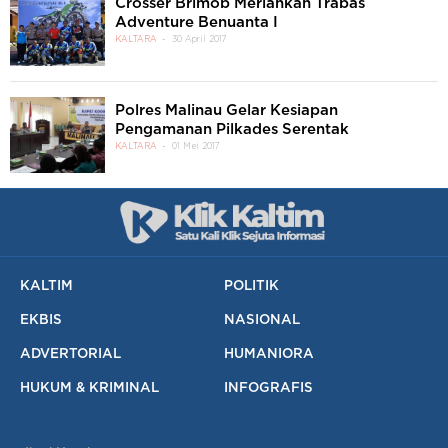
Crosser Brimob Meriahkan Trabas
Adventure Benuanta I
KALTARA
30 April 2017
Polres Malinau Gelar Kesiapan
Pengamanan Pilkades Serentak
KALTARA
01 Mei 2017
KALTIM
POLITIK
EKBIS
NASIONAL
ADVERTORIAL
HUMANIORA
HUKUM & KRIMINAL
INFOGRAFIS