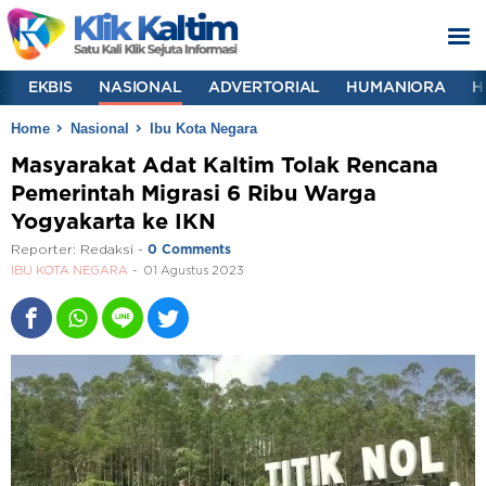
K
EKBIS
NASIONAL
ADVERTORIAL
HUMANIORA
H
Home
Nasional
Ibu Kota Negara
Masyarakat Adat Kaltim Tolak Rencana
Pemerintah Migrasi 6 Ribu Warga
Yogyakarta ke IKN
Reporter:
Redaksi
-
0 Comments
IBU KOTA NEGARA
01 Agustus 2023