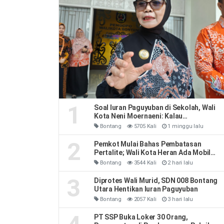
1
Soal Iuran Paguyuban di Sekolah, Wali
Kota Neni Moernaeni: Kalau
Kesepakatan Orang Tua Jangan Ribut-
Bontang
5705 Kali
1 minggu lalu
Ribut
2
Pemkot Mulai Bahas Pembatasan
Pertalite; Wali Kota Heran Ada Mobil
Habiskan 40 Liter Sehari
Bontang
3544 Kali
2 hari lalu
3
Diprotes Wali Murid, SDN 008 Bontang
Utara Hentikan Iuran Paguyuban
Bontang
2057 Kali
3 hari lalu
PT SSP Buka Loker 30 Orang,