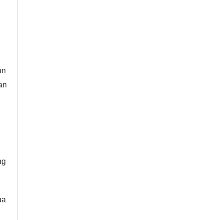
n
an
an
ng
ua