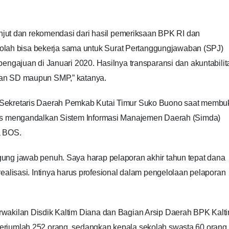
lanjut dan rekomendasi dari hasil pemeriksaan BPK RI dan
sekolah bisa bekerja sama untuk Surat Pertanggungjawaban (SPJ)
pengajuan di Januari 2020. Hasilnya transparansi dan akuntabilit
kan SD maupun SMP,” katanya.
 Sekretaris Daerah Pemkab Kutai Timur Suko Buono saat membu
rus mengandalkan Sistem Informasi Manajemen Daerah (Simda)
a BOS.
ung jawab penuh. Saya harap pelaporan akhir tahun tepat dana
ealisasi. Intinya harus profesional dalam pengelolaan pelaporan
rwakilan Disdik Kaltim Diana dan Bagian Arsip Daerah BPK Kalt
rjumlah 252 orang, sedangkan kepala sekolah swasta 60 orang. 