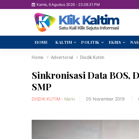
Kamis, 6 Agustus 2026
-
23:38:32 PM
HOME
KALTIM
POLITIK
EKBIS
NAS
Home
Advertorial
Disdik Kutim
Sinkronisasi Data BOS, 
SMP
DISDIK KUTIM -
Marki
05 November 2019