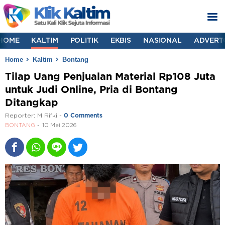
HOME
KALTIM
POLITIK
EKBIS
NASIONAL
ADVERT
Home
Kaltim
Bontang
Tilap Uang Penjualan Material Rp108 Juta
untuk Judi Online, Pria di Bontang
Ditangkap
Reporter:
M Rifki
-
0 Comments
BONTANG
10 Mei 2026