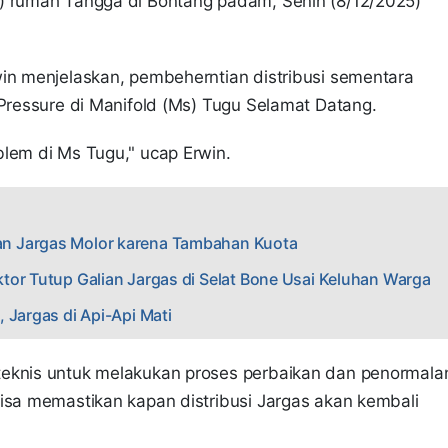
) rumah Tangga di Bontang padam, Senin (8/12/2025)
win menjelaskan, pembeherntian distribusi sementara
Pressure di Manifold (Ms) Tugu Selamat Datang.
blem di Ms Tugu," ucap Erwin.
n Jargas Molor karena Tambahan Kuota
tor Tutup Galian Jargas di Selat Bone Usai Keluhan Warga
 Jargas di Api-Api Mati
teknis untuk melakukan proses perbaikan dan penormala
isa memastikan kapan distribusi Jargas akan kembali