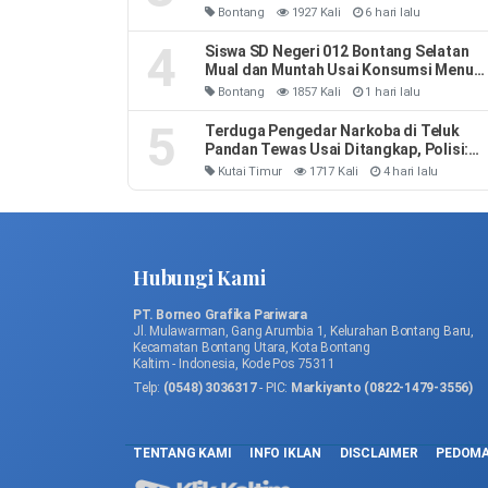
Usaha Rugi
Bontang
1927 Kali
6 hari lalu
4
Siswa SD Negeri 012 Bontang Selatan
Mual dan Muntah Usai Konsumsi Menu
MBG
Bontang
1857 Kali
1 hari lalu
5
Terduga Pengedar Narkoba di Teluk
Pandan Tewas Usai Ditangkap, Polisi:
Sempat Melawan dan Mengeluh Sesak
Kutai Timur
1717 Kali
4 hari lalu
Napas
Hubungi Kami
PT. Borneo Grafika Pariwara
Jl. Mulawarman, Gang Arumbia 1, Kelurahan Bontang Baru,
Kecamatan Bontang Utara, Kota Bontang
Kaltim - Indonesia, Kode Pos 75311
Telp:
(0548) 3036317
- PIC:
Markiyanto (0822-1479-3556)
TENTANG KAMI
INFO IKLAN
DISCLAIMER
PEDOMA