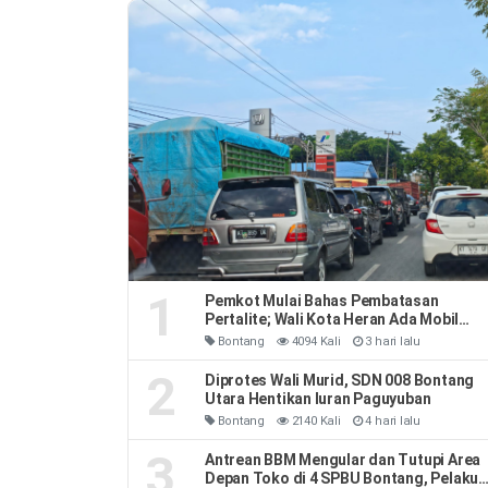
1
Pemkot Mulai Bahas Pembatasan
Pertalite; Wali Kota Heran Ada Mobil
Habiskan 40 Liter Sehari
Bontang
4094 Kali
3 hari lalu
2
Diprotes Wali Murid, SDN 008 Bontang
Utara Hentikan Iuran Paguyuban
Bontang
2140 Kali
4 hari lalu
3
Antrean BBM Mengular dan Tutupi Area
Depan Toko di 4 SPBU Bontang, Pelaku