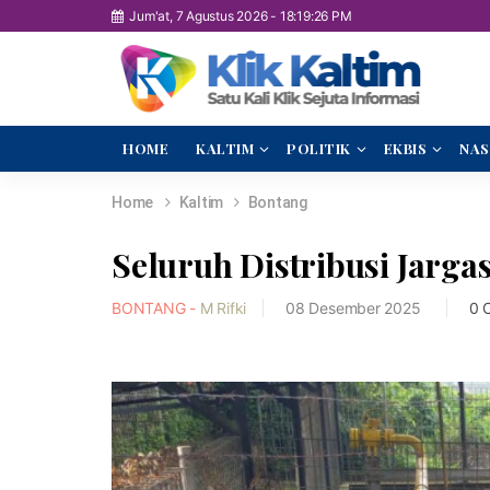
Jum'at, 7 Agustus 2026
-
18:19:27 PM
HOME
KALTIM
POLITIK
EKBIS
NAS
Home
Kaltim
Bontang
Seluruh Distribusi Jarga
BONTANG -
M Rifki
08 Desember 2025
0 