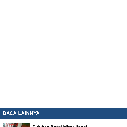
BACA LAINNYA