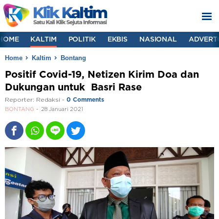
HOME
KALTIM
POLITIK
EKBIS
NASIONAL
ADVERT
Home
Kaltim
Bontang
Positif Covid-19, Netizen Kirim Doa dan
Dukungan untuk Basri Rase
Reporter:
Redaksi
-
0 Comments
BONTANG
28 Januari 2021