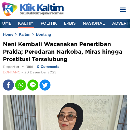
HOME
KALTIM
POLITIK
EKBIS
NASIONAL
ADVERT
Home
Kaltim
Bontang
Neni Kembali Wacanakan Penertiban
Prakla; Peredaran Narkoba, Miras hingga
Prostitusi Terselubung
Reporter:
M Rifki
-
0 Comments
BONTANG
20 Desember 2025