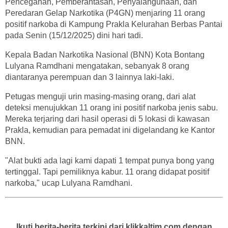
Pencegahan, Pemberantasan, Penyalahgunaan, dan
Peredaran Gelap Narkotika (P4GN) menjaring 11 orang
positif narkoba di Kampung Prakla Kelurahan Berbas Pantai
pada Senin (15/12/2025) dini hari tadi.
Kepala Badan Narkotika Nasional (BNN) Kota Bontang
Lulyana Ramdhani mengatakan, sebanyak 8 orang
diantaranya perempuan dan 3 lainnya laki-laki.
Petugas menguji urin masing-masing orang, dari alat
deteksi menujukkan 11 orang ini positif narkoba jenis sabu.
Mereka terjaring dari hasil operasi di 5 lokasi di kawasan
Prakla, kemudian para pemadat ini digelandang ke Kantor
BNN.
"Alat bukti ada lagi kami dapati 1 tempat punya bong yang
tertinggal. Tapi pemiliknya kabur. 11 orang didapat positif
narkoba," ucap Lulyana Ramdhani.
Ikuti berita-berita terkini dari klikkaltim.com dengan