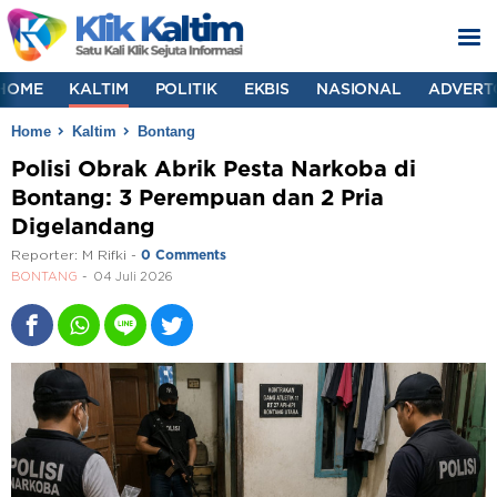
HOME
KALTIM
POLITIK
EKBIS
NASIONAL
ADVERT
Home
Kaltim
Bontang
Polisi Obrak Abrik Pesta Narkoba di
Bontang: 3 Perempuan dan 2 Pria
Digelandang
Reporter:
M Rifki
-
0 Comments
BONTANG
04 Juli 2026