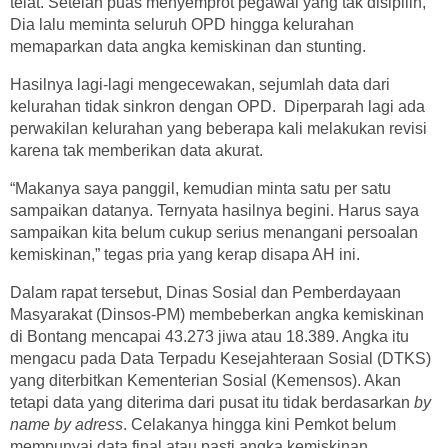
telat. Setelah puas menyemprot pegawai yang tak disipilin,
Dia lalu meminta seluruh OPD hingga kelurahan
memaparkan data angka kemiskinan dan stunting.
Hasilnya lagi-lagi mengecewakan, sejumlah data dari
kelurahan tidak sinkron dengan OPD. Diperparah lagi ada
perwakilan kelurahan yang beberapa kali melakukan revisi
karena tak memberikan data akurat.
“Makanya saya panggil, kemudian minta satu per satu
sampaikan datanya. Ternyata hasilnya begini. Harus saya
sampaikan kita belum cukup serius menangani persoalan
kemiskinan,” tegas pria yang kerap disapa AH ini.
Dalam rapat tersebut, Dinas Sosial dan Pemberdayaan
Masyarakat (Dinsos-PM) membeberkan angka kemiskinan
di Bontang mencapai 43.273 jiwa atau 18.389. Angka itu
mengacu pada Data Terpadu Kesejahteraan Sosial (DTKS)
yang diterbitkan Kementerian Sosial (Kemensos). Akan
tetapi data yang diterima dari pusat itu tidak berdasarkan
by
name by adress
. Celakanya hingga kini Pemkot belum
mempunyai data final atau pasti angka kemiskinan.