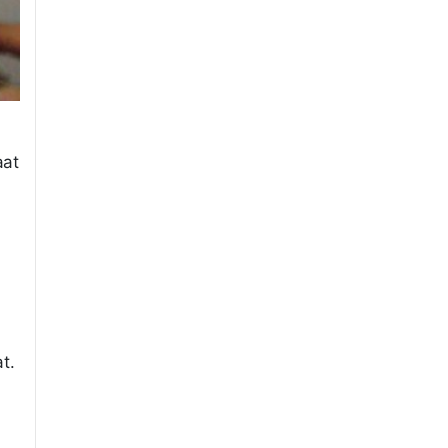
aat
t.