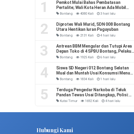
1
Pemkot Mulai Bahas Pembatasan
Pertalite; Wali Kota Heran Ada Mobil
Habiskan 40 Liter Sehari
Bontang
4080 Kali
3 hari lalu
2
Diprotes Wali Murid, SDN 008 Bontang
Utara Hentikan Iuran Paguyuban
Bontang
2131 Kali
4 hari lalu
3
Antrean BBM Mengular dan Tutupi Area
Depan Toko di 4 SPBU Bontang, Pelaku
Usaha Rugi
Bontang
1925 Kali
6 hari lalu
4
Siswa SD Negeri 012 Bontang Selatan
Mual dan Muntah Usai Konsumsi Menu
MBG
Bontang
1834 Kali
1 hari lalu
5
Terduga Pengedar Narkoba di Teluk
Pandan Tewas Usai Ditangkap, Polisi:
Sempat Melawan dan Mengeluh Sesak
Kutai Timur
1692 Kali
4 hari lalu
Napas
Hubungi Kami