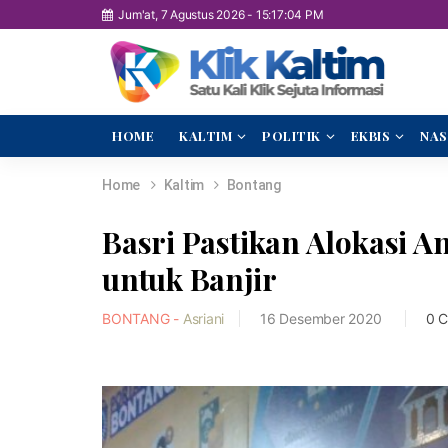
Jum'at, 7 Agustus 2026
-
15:17:05 PM
HOME
KALTIM
POLITIK
EKBIS
NAS
Home
Kaltim
Bontang
Basri Pastikan Alokasi 
untuk Banjir
BONTANG -
Asriani
16 Desember 2020
0 