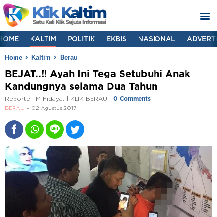
HOME
KALTIM
POLITIK
EKBIS
NASIONAL
ADVERT
Home
Kaltim
Berau
BEJAT..!! Ayah Ini Tega Setubuhi Anak
Kandungnya selama Dua Tahun
Reporter:
M Hidayat | KLIK BERAU
-
0 Comments
BERAU
02 Agustus 2017