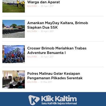
Warga dan Aparat
KALTARA
29 April 2017
Amankan MayDay Kaltara, Brimob
Siapkan Dua SSK
KALTARA
30 April 2017
Crosser Brimob Meriahkan Trabas
Adventure Benuanta I
KALTARA
30 April 2017
Polres Malinau Gelar Kesiapan
Pengamanan Pilkades Serentak
KALTARA
01 Mei 2017