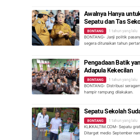
Awalnya Hanya untuk
Sepatu dan Tas Seko
1 tahun yang lalu
BONTANG
BONTANG- Janji politik pasang
segera ditunaikan tahun pert
Pengadaan Batik yang
Adapula Kekecilan
1 tahun yang lalu
BONTANG
BONTANG- Distribusi seragam 
hampir rampung dilakukan.
Sepatu Sekolah Sudah
1 tahun yang lalu
BONTANG
KLIKKALTIM.COM- Sepatu gratis
Ditarget medio September nan