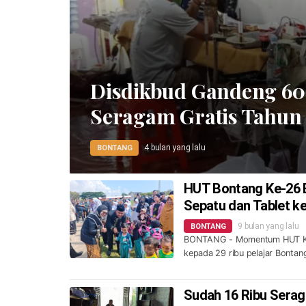
Disdikbud Gandeng 600
Seragam Gratis Tahun 
4 bulan yang lalu
BONTANG
HUT Bontang Ke-26 
Sepatu dan Tablet ke
9 bulan yang lalu
BONTANG
BONTANG - Momentum HUT Kota
kepada 29 ribu pelajar Bontan
Sudah 16 Ribu Seraga