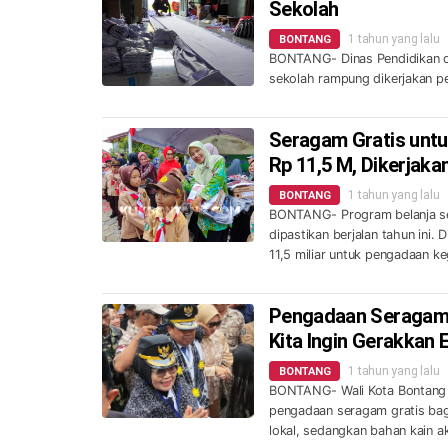
Sekolah
1 tahun yang lalu
BONTANG
BONTANG- Dinas Pendidikan d
sekolah rampung dikerjakan pe
Seragam Gratis untu
Rp 11,5 M, Dikerjaka
1 tahun yang lalu
BONTANG
BONTANG- Program belanja ser
dipastikan berjalan tahun ini
11,5 miliar untuk pengadaan ke
Pengadaan Seragam S
Kita Ingin Gerakkan
1 tahun yang lalu
BONTANG
BONTANG- Wali Kota Bontang N
pengadaan seragam gratis bagi
lokal, sedangkan bahan kain ak