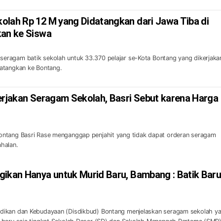
olah Rp 12 M yang Didatangkan dari Jawa Tiba di
kan ke Siswa
ragam batik sekolah untuk 33.370 pelajar se-Kota Bontang yang dikerjakan
atangkan ke Bontang.
Kerjakan Seragam Sekolah, Basri Sebut karena Harga
ntang Basri Rase menganggap penjahit yang tidak dapat orderan seragam
ahalan.
gikan Hanya untuk Murid Baru, Bambang : Batik Bar
dikan dan Kebudayaan (Disdikbud) Bontang menjelaskan seragam sekolah y