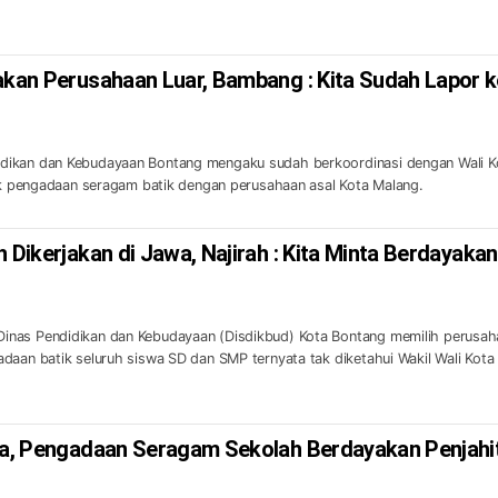
jakan Perusahaan Luar, Bambang : Kita Sudah Lapor k
dikan dan Kebudayaan Bontang mengaku sudah berkoordinasi dengan Wali K
rak pengadaan seragam batik dengan perusahaan asal Kota Malang.
h Dikerjakan di Jawa, Najirah : Kita Minta Berdayakan
inas Pendidikan dan Kebudayaan (Disdikbud) Kota Bontang memilih perusah
daan batik seluruh siswa SD dan SMP ternyata tak diketahui Wakil Wali Kota
ota, Pengadaan Seragam Sekolah Berdayakan Penjahi