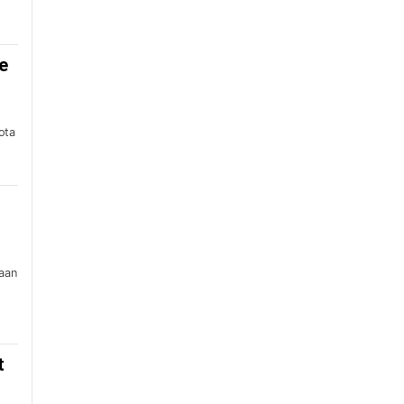
e
ota
aan
t