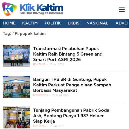
HOME
KALTIM
POLITIK
EKBIS
NASIONAL
ADVER
Tag: "Pt pupuk kaltim"
Transformasi Pelabuhan Pupuk
Kaltim Raih Bintang 5 Green and
Smart Port ASRI 2026
BONTANG
17 Juli 2026
Bangun TPS 3R di Guntung, Pupuk
Kaltim Perkuat Pengelolaan Sampah
Berbasis Masyarakat
KORPORASI
22 April 2026
Tunjang Pembangunan Pabrik Soda
Ash, Bontang Punya 1.937 Helper
Siap Kerja
BONTANG
16 Juni 2025