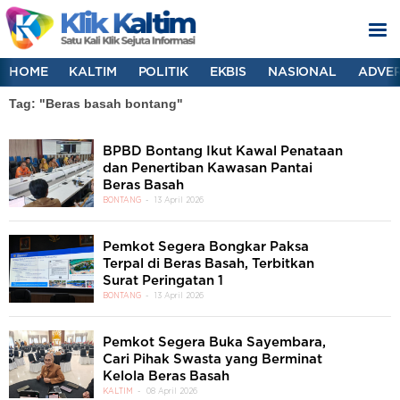
HOME
KALTIM
POLITIK
EKBIS
NASIONAL
ADVER
Tag: "Beras basah bontang"
BPBD Bontang Ikut Kawal Penataan
dan Penertiban Kawasan Pantai
Beras Basah
BONTANG
13 April 2026
Pemkot Segera Bongkar Paksa
Terpal di Beras Basah, Terbitkan
Surat Peringatan 1
BONTANG
13 April 2026
Pemkot Segera Buka Sayembara,
Cari Pihak Swasta yang Berminat
Kelola Beras Basah
KALTIM
08 April 2026