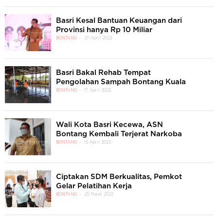
Basri Kesal Bantuan Keuangan dari
Provinsi hanya Rp 10 Miliar
BONTANG
27 April 2022
Basri Bakal Rehab Tempat
Pengolahan Sampah Bontang Kuala
BONTANG
17 April 2022
Wali Kota Basri Kecewa, ASN
Bontang Kembali Terjerat Narkoba
BONTANG
15 April 2022
Ciptakan SDM Berkualitas, Pemkot
Gelar Pelatihan Kerja
BONTANG
25 Maret 2022