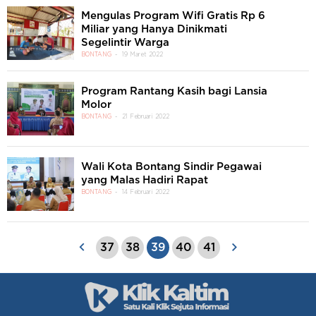
Mengulas Program Wifi Gratis Rp 6
Miliar yang Hanya Dinikmati
Segelintir Warga
BONTANG
19 Maret 2022
Program Rantang Kasih bagi Lansia
Molor
BONTANG
21 Februari 2022
Wali Kota Bontang Sindir Pegawai
yang Malas Hadiri Rapat
BONTANG
14 Februari 2022
37
38
39
40
41