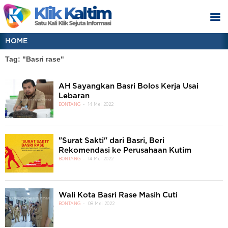
HOME
Tag: "Basri rase"
AH Sayangkan Basri Bolos Kerja Usai
Lebaran
BONTANG
14 Mei 2022
"Surat Sakti" dari Basri, Beri
Rekomendasi ke Perusahaan Kutim
BONTANG
14 Mei 2022
Wali Kota Basri Rase Masih Cuti
BONTANG
08 Mei 2022