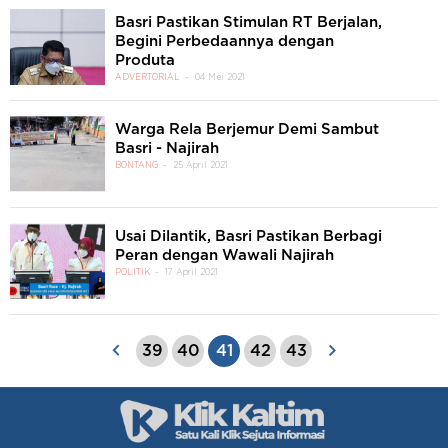
Basri Pastikan Stimulan RT Berjalan,
Begini Perbedaannya dengan
Produta
ADVERTORIAL
04 Mei 2021
Warga Rela Berjemur Demi Sambut
Basri - Najirah
BONTANG
25 April 2021
Usai Dilantik, Basri Pastikan Berbagi
Peran dengan Wawali Najirah
POLITIK
17 April 2021
39
40
41
42
43