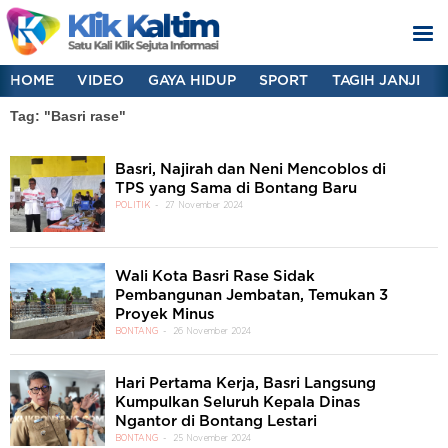
HOME
VIDEO
GAYA HIDUP
SPORT
TAGIH JANJI
Tag: "Basri rase"
Basri, Najirah dan Neni Mencoblos di
TPS yang Sama di Bontang Baru
POLITIK
27 November 2024
Wali Kota Basri Rase Sidak
Pembangunan Jembatan, Temukan 3
Proyek Minus
BONTANG
26 November 2024
Hari Pertama Kerja, Basri Langsung
Kumpulkan Seluruh Kepala Dinas
Ngantor di Bontang Lestari
BONTANG
25 November 2024