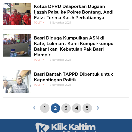
Ketua DPRD Dilaporkan Dugaan
Ijazah Palsu ke Polres Bontang, Andi
Faiz : Terima Kasih Perhatiannya
POLITIK
13 November 2024
Basri Diduga Kumpulkan ASN di
Kafe, Lukman : Kami Kumpul-kumpul
Bakar Ikan, Kebetulan Pak Basri
Mampir
POLITIK
12 November 2024
Basri Bantah TAPPD Dibentuk untuk
Kepentingan Politik
POLITIK
12 November 2024
1
2
3
4
5