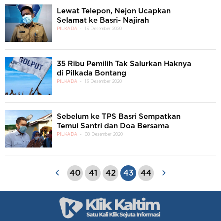
Lewat Telepon, Nejon Ucapkan
Selamat ke Basri- Najirah
PILKADA
13 Desember 2020
35 Ribu Pemilih Tak Salurkan Haknya
di Pilkada Bontang
PILKADA
13 Desember 2020
Sebelum ke TPS Basri Sempatkan
Temui Santri dan Doa Bersama
PILKADA
08 Desember 2020
40
41
42
43
44